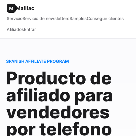
Mailiac
M
Servicio
Servicio de newsletters
Samples
Conseguir clientes
Afiliados
Entrar
SPANISH AFFILIATE PROGRAM
Producto de
afiliado para
vendedores
por telefono